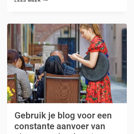
LEES MEER
JOUW
FOTO
BIJ
WORDPRESS
REACTIES
VIA
GRAVATAR
Gebruik je blog voor een
constante aanvoer van