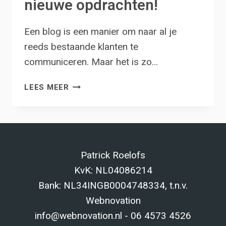
nieuwe opdrachten!
Een blog is een manier om naar al je
reeds bestaande klanten te
communiceren. Maar het is zo…
GEBRUIK
LEES MEER
JE
BLOG
VOOR
EEN
CONSTANTE
Patrick Roelofs
AANVOER
KvK: NL04086214
VAN
NIEUWE
Bank: NL34INGB0004748334, t.n.v.
OPDRACHTEN!
Webnovation
info@webnovation.nl - 06 4573 4526