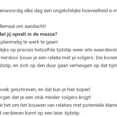
egenwoordig elke dag een ongelofelijke hoeveelheid e-m
llemaal om aandacht!
at jij opvalt in de massa?
 planmatig te werk te gaan!
ijks op precies hetzelfde tijdstip weer iets waardevol
Hierdoor bouw je een relatie met je volgers. Die bov
ijdstip, en zich op den duur gaan verheugen op dat tij
boek geschreven, en dat kun je hier kopen’
rgen dat je een stuk minder volgers krijgt!
at het om het bouwen van relaties met potentiële klant
 verdienen komt op een later tijdstip.