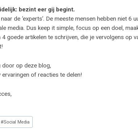
elijk: bezint eer gij begint.
eel naar de ‘experts’. De meeste mensen hebben niet 6 u
ciale media. Dus keep it simple, focus op een doel, ma
 goede artikelen te schrijven, die je vervolgens op va
t!
g door op deze blog,
 ervaringen of reacties te delen!
cces,
#
Social Media