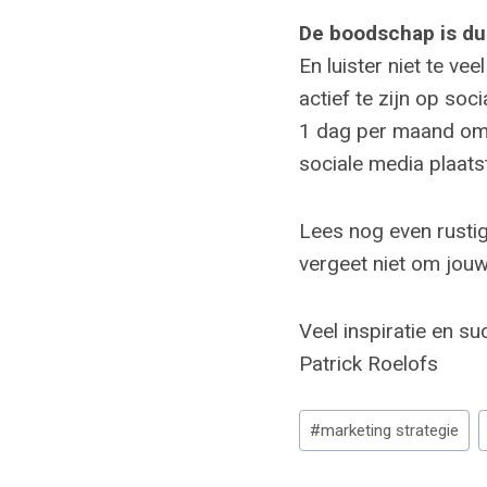
De boodschap is duid
En luister niet te v
actief te zijn op so
1 dag per maand om 4
sociale media plaats
Lees nog even rusti
vergeet niet om jouw
Veel inspiratie en su
Patrick Roelofs
Bericht
#
marketing strategie
tags: