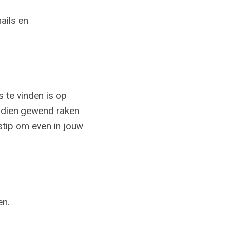
ails en
s te vinden is op
endien gewend raken
dstip om even in jouw
en.