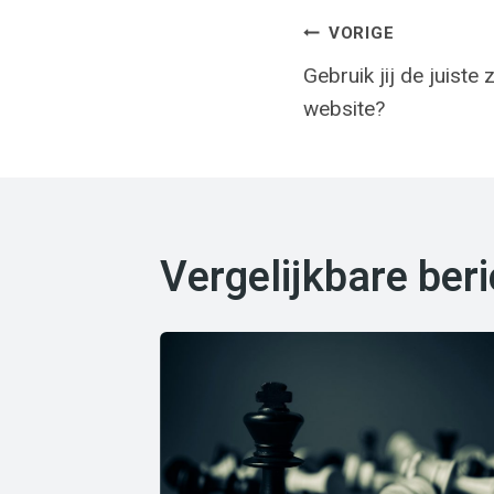
Bericht
VORIGE
Gebruik jij de juist
navigatie
website?
Vergelijkbare ber