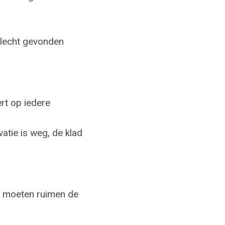
 slecht gevonden
ert op iedere
atie is weg, de klad
 in moeten ruimen de